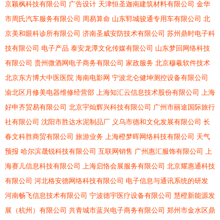
京颖枫科技有限公司
广告设计
天津恒圣迦南建筑材料有限公司
金华
市周氏汽车服务有限公司
周易算命
山东郓城骏通专用车有限公司
北
京美和眼科诊所有限公司
济南圣威安防技术有限公司
苏州鼎时电子科
技有限公司
电子产品
泰安龙潭文化传媒有限公司
山东梦回网络科技
有限公司
贵州微酒网电子商务有限公司
家政服务
北京穆羲软件技术
北京东方博大中医医院
海南电影网
宁波北仑健坤测控设备有限公司
渝北区月修美电器维修经营部
上海知汇云信息技术股份有限公司
上海
好申齐贸易有限公司
北京宇灿辉兴科技有限公司
广州市丽途国际旅行
社有限公司
沈阳市胜达水泥制品厂
义乌市德和文化发展有限公司
长
春文科胜商贸有限公司
旅游业务
上海橙梦晖网络科技有限公司
天气
预报
哈尔滨晟锐科技有限公司
互联网销售
广州惠汇服饰有限公司
上
海赛儿信息科技有限公司
上海启恪会展服务有限公司
北京耀惠通科技
有限公司
河北格安德网络科技有限公司
电子信息与通讯系统的研发
河南畅飞信息技术有限公司
宁波德宇医疗设备有限公司
慧橙新能源发
展（杭州）有限公司
共青城市蓝兴电子商务有限公司
郑州市金水区鼎