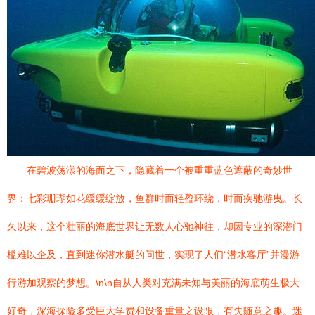
在碧波荡漾的海面之下，隐藏着一个被重重蓝色遮蔽的奇妙世
界：七彩珊瑚如花缓缓绽放，鱼群时而轻盈环绕，时而疾驰游曳。长
久以来，这个壮丽的海底世界让无数人心驰神往，却因专业的深潜门
槛难以企及，直到迷你潜水艇的问世，实现了人们“潜水客厅”并漫游
行游加观察的梦想。\n\n自从人类对充满未知与美丽的海底萌生极大
好奇，深海探险多受巨大学费和设备重量之设限，有失随意之趣。迷